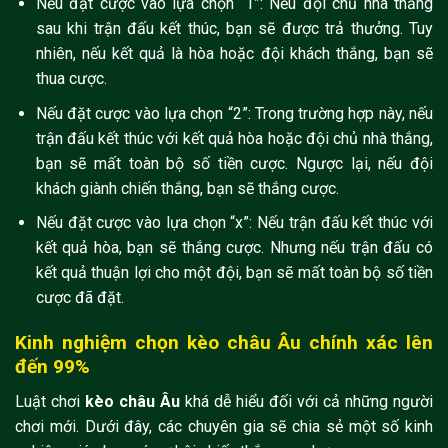
Nếu đặt cược vào lựa chọn “1”: Nếu đội chủ nhà thắng
sau khi trận đấu kết thúc, bạn sẽ được trả thưởng. Tuy
nhiên, nếu kết quả là hòa hoặc đội khách thắng, bạn sẽ
thua cược.
Nếu đặt cược vào lựa chọn “2”: Trong trường hợp này, nếu
trận đấu kết thúc với kết quả hòa hoặc đội chủ nhà thắng,
bạn sẽ mất toàn bộ số tiền cược. Ngược lại, nếu đội
khách giành chiến thắng, bạn sẽ thắng cược.
Nếu đặt cược vào lựa chọn “x”: Nếu trận đấu kết thúc với
kết quả hòa, bạn sẽ thắng cược. Nhưng nếu trận đấu có
kết quả thuận lợi cho một đội, bạn sẽ mất toàn bộ số tiền
cược đã đặt.
Kinh nghiệm chọn kèo châu Âu chính xác lên
đến 99%
Luật chơi
kèo châu Âu
khá dễ hiểu đối với cả những người
chơi mới. Dưới đây, các chuyên gia sẽ chia sẻ một số kinh