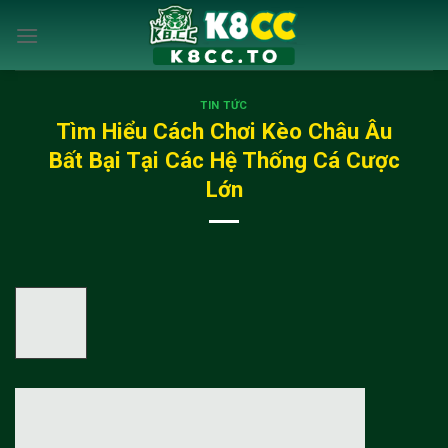
Bỏ
qua
nội
dung
TIN TỨC
Tìm Hiểu Cách Chơi Kèo Châu Âu
Bất Bại Tại Các Hệ Thống Cá Cược
Lớn