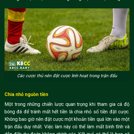
Các cược thủ nên đặt cược linh hoạt trong trận đấu
Chia nhỏ nguồn tiền
Một trong những chiến lược quan trọng khi tham gia cá độ
bóng đá để tránh mất hết tiền là chia nhỏ số tiền đặt cược.
Không bao giờ nên đặt cược một khoản tiền quá lớn vào một
trận đấu duy nhất. Việc làm này có thể làm mất bình tĩnh và