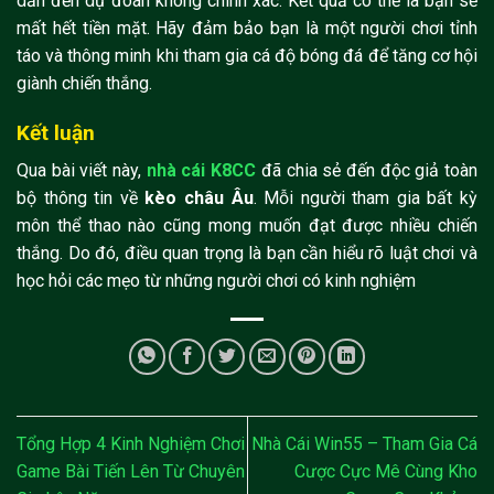
dẫn đến dự đoán không chính xác. Kết quả có thể là bạn sẽ
mất hết tiền mặt. Hãy đảm bảo bạn là một người chơi tỉnh
táo và thông minh khi tham gia cá độ bóng đá để tăng cơ hội
giành chiến thắng.
Kết luận
Qua bài viết này,
nhà cái K8CC
đã chia sẻ đến độc giả toàn
bộ thông tin về
kèo châu Âu
. Mỗi người tham gia bất kỳ
môn thể thao nào cũng mong muốn đạt được nhiều chiến
thắng. Do đó, điều quan trọng là bạn cần hiểu rõ luật chơi và
học hỏi các mẹo từ những người chơi có kinh nghiệm
Tổng Hợp 4 Kinh Nghiệm Chơi
Nhà Cái Win55 – Tham Gia Cá
Game Bài Tiến Lên Từ Chuyên
Cược Cực Mê Cùng Kho