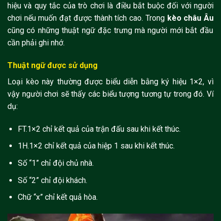
hiệu và quy tắc của trò chơi là điều bắt buộc đối với người
chơi nếu muốn đạt được thành tích cao. Trong
kèo châu Âu
cũng có những thuật ngữ đặc trưng mà người mới bắt đầu
cần phải ghi nhớ.
Thuật ngữ được sử dụng
Loại kèo này thường được biểu diễn bằng ký hiệu 1×2, vì
vậy người chơi sẽ thấy các biểu tượng tương tự trong đó. Ví
dụ:
FT.1×2 chỉ kết quả của trận đấu sau khi kết thúc.
1H.1×2 chỉ kết quả của hiệp 1 sau khi kết thúc.
Số “1” chỉ đội chủ nhà.
Số “2” chỉ đội khách.
Chữ “x” chỉ kết quả hòa.